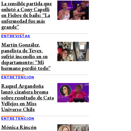
La sensible partida que
enlutó a Cony Capelli
en Fiebre de baile: “La
enfermedad fue más
grande”
ENTREVISTAS
Martín González,
panelista de Tevex,
sufrió incendio en su
departamento: “Mi
hermano perdió todo”
ENTRETENCIÓN
Raquel Argandoña
lanzó cizañera broma
sobre resultado de Cata
Vellejos en Miss
Universo Chile
ENTRETENCIÓN
Mónica Rincón