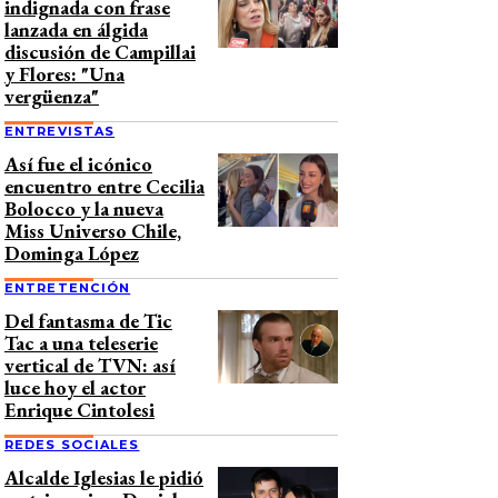
indignada con frase
lanzada en álgida
discusión de Campillai
y Flores: "Una
vergüenza"
ENTREVISTAS
Así fue el icónico
encuentro entre Cecilia
Bolocco y la nueva
Miss Universo Chile,
Dominga López
ENTRETENCIÓN
Del fantasma de Tic
Tac a una teleserie
vertical de TVN: así
luce hoy el actor
Enrique Cintolesi
REDES SOCIALES
Alcalde Iglesias le pidió