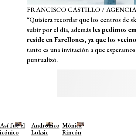
FRANCISCO CASTILLO / AGENCI
“Quisiera recordar que los centros de s
subir por el día, además
les pedimos emp
reside en Farellones, ya que los vecin
tanto es una invitación a que esperamos o
puntualizó.
Así fue el
Andrónico
Mónica
icónico
Luksic
Rincón