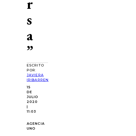
r
s
a
”
ESCRITO
POR:
JAVIERA
IRIBARREN
15
DE
JULIO
2020
|
11:03
AGENCIA
UNO