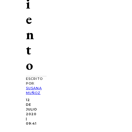
i
e
n
t
o
ESCRITO
POR:
SUSANA
MUÑOZ
12
DE
JULIO
2020
|
09:41