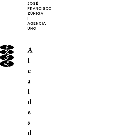
JOSÉ
FRANCISCO
ZÚÑIGA
|
AGENCIA
UNO
A
l
c
a
l
d
e
s
d