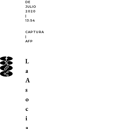
DE
JULIO
2020
|
13:54
CAPTURA
|
AFP
L
a
A
s
o
c
i
a