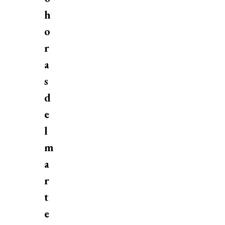
h
o
r
a
s
d
e
l
m
a
r
t
e