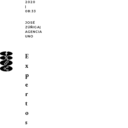
2020
|
08:33
JOSÉ
ZÚÑIGA|
AGENCIA
UNO
E
x
p
e
r
t
o
s