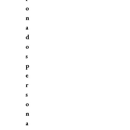
o
n
a
d
o
s
p
e
r
s
o
n
a