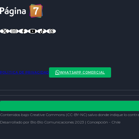
POLÍTICA DE PRIVACIDAD
WHATSAPP COMERCIAL
ENTREVISTAS
ACTUALIDAD
POLÍTICA DE PRIVACIDAD
ENTRETENCIÓN
REDES SOCIALES
Contenidos bajo Creative Commons (CC-BY-NC) salvo donde indique lo contra
SOCIEDAD
Desarrollado por Bío Bío Comunicaciones 2023 | Concepción - Chile