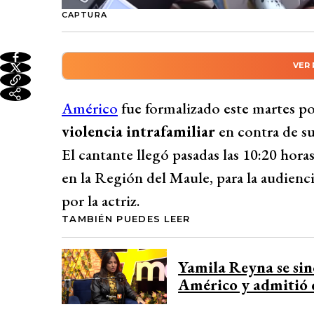
CAPTURA
VER
Resumen automático genera
El cantante Américo fue formalizado por 
Américo
fue formalizado este martes po
intrafamiliar contra su expareja, Yamila R
violencia intrafamiliar
en contra de su
La abogada de la actriz espera que se conc
El cantante llegó pasadas las 10:20 horas
medidas cautelares, apoyando lo que solici
en la Región del Maule, para la audienc
Descartan prisión preventiva para el cant
por la actriz.
secundaria en medios, rechazando cualquie
TAMBIÉN PUEDES LEER
Reyna.
Desarrollado por 
Yamila Reyna se sin
Américo y admitió