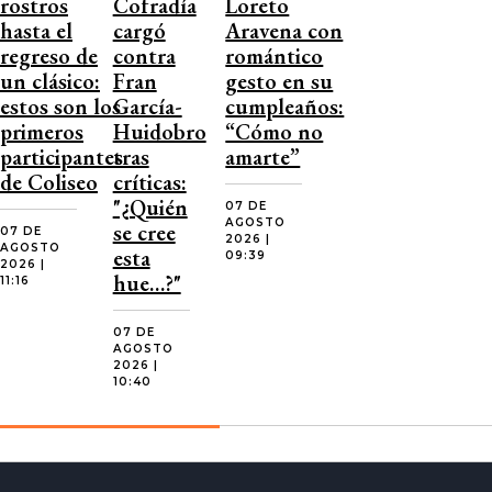
rostros
Cofradía
Loreto
hasta el
cargó
Aravena con
regreso de
contra
romántico
un clásico:
Fran
gesto en su
estos son los
García-
cumpleaños:
primeros
Huidobro
“Cómo no
participantes
tras
amarte”
de Coliseo
críticas:
"¿Quién
07 DE
AGOSTO
se cree
07 DE
2026 |
AGOSTO
esta
09:39
2026 |
hue…?"
11:16
07 DE
AGOSTO
2026 |
10:40