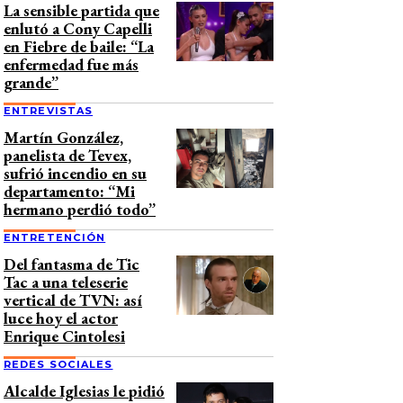
La sensible partida que
enlutó a Cony Capelli
en Fiebre de baile: “La
enfermedad fue más
grande”
ENTREVISTAS
Martín González,
panelista de Tevex,
sufrió incendio en su
departamento: “Mi
hermano perdió todo”
ENTRETENCIÓN
Del fantasma de Tic
Tac a una teleserie
vertical de TVN: así
luce hoy el actor
Enrique Cintolesi
REDES SOCIALES
Alcalde Iglesias le pidió