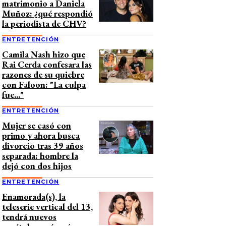
matrimonio a Daniela
Muñoz: ¿qué respondió
la periodista de CHV?
ENTRETENCIÓN
Camila Nash hizo que
Rai Cerda confesara las
razones de su quiebre
con Faloon: "La culpa
fue..."
ENTRETENCIÓN
Mujer se casó con
primo y ahora busca
divorcio tras 39 años
separada: hombre la
dejó con dos hijos
ENTRETENCIÓN
Enamorada(s), la
teleserie vertical del 13,
tendrá nuevos