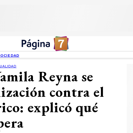
SOCIEDAD
UALIDAD
amila Reyna se
lización contra el
ico: explicó qué
pera