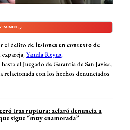
 RESUMEN
do con Inteligencia Artificial
lesiones en contexto de violencia
r el delito de
lesiones en contexto de
eyna, en el Juzgado de Garantía de San Javier.
 expareja,
Yamila Reyna
.
rete la formalización y que se definan
 hasta el Juzgado de Garantía de San Javier,
te la Fiscalía para una resolución positiva.
ia relacionada con los hechos denunciados
ante y buscan evitar la victimización
r justificación a la agresión sufrida por
Bío Bío Comunicaciones
ceró tras ruptura: aclaró denuncia a
 que sigue “muy enamorada”