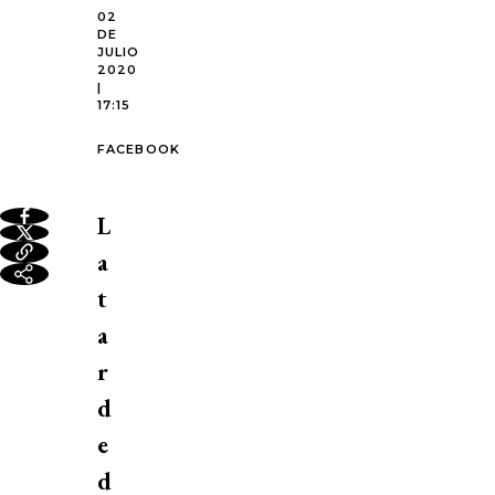
02
DE
JULIO
2020
|
17:15
FACEBOOK
L
a
t
a
r
d
e
d