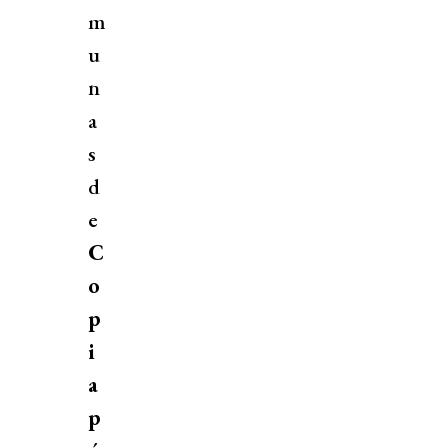
m
u
n
a
s
d
e
C
o
p
i
a
p