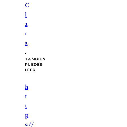
C
l
a
r
a
.
TAMBIÉN
PUEDES
LEER