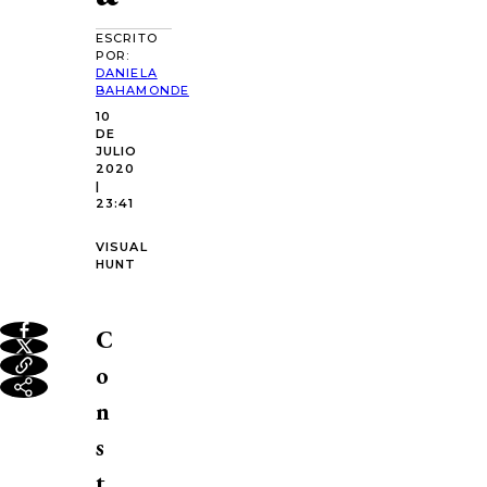
ESCRITO
POR:
DANIELA
BAHAMONDE
10
DE
JULIO
2020
|
23:41
VISUAL
HUNT
C
o
n
s
t