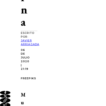
n
a
ESCRITO
POR:
JAVIER
ARRIAGADA
06
DE
JULIO
2020
|
21:19
FREEPIKS
M
u