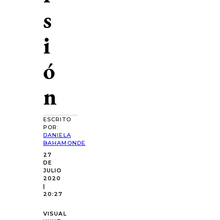
s
i
ó
n
ESCRITO
POR:
DANIELA
BAHAMONDE
27
DE
JULIO
2020
|
20:27
VISUAL