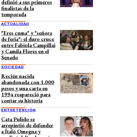
definió a sus primeros
finalistas de la
temporada
ACTUALIDAD
"Eres cuma" y "señora
de feria": el duro cruce
entre Fabiola Campillai
y Camila Flores en el
Senado
SOCIEDAD
Recién nacida
abandonada con 1.000
pesos y una carta en
1994 reapareció para
contar su historia
ENTRETENCIÓN
Cata Pulido se
arrepintió de defender
a Ítalo Omegna y