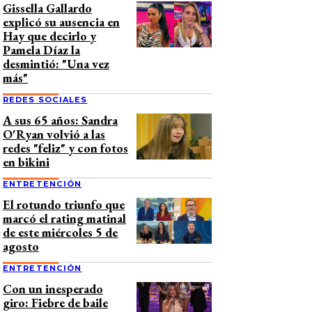
Gissella Gallardo
explicó su ausencia en
Hay que decirlo y
Pamela Díaz la
desmintió: "Una vez
más"
REDES SOCIALES
A sus 65 años: Sandra
O'Ryan volvió a las
redes "feliz" y con fotos
en bikini
ENTRETENCIÓN
El rotundo triunfo que
marcó el rating matinal
de este miércoles 5 de
agosto
ENTRETENCIÓN
Con un inesperado
giro: Fiebre de baile