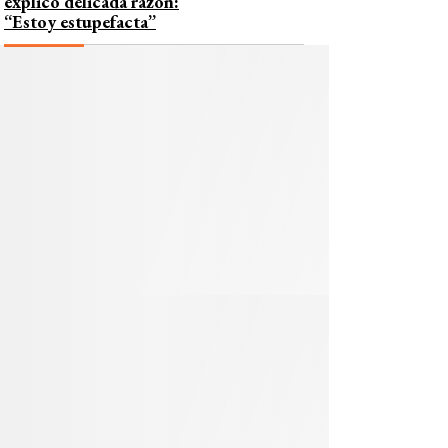
explicó delicada razón:
“Estoy estupefacta”