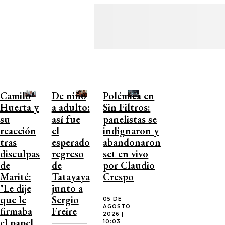
Camilo
De niño
Polémica en
Huerta y
a adulto:
Sin Filtros:
su
así fue
panelistas se
reacción
el
indignaron y
tras
esperado
abandonaron
disculpas
regreso
set en vivo
de
de
por Claudio
Marité:
Tatayaya
Crespo
"Le dije
junto a
que le
Sergio
05 DE
AGOSTO
firmaba
Freire
2026 |
el papel
10:03