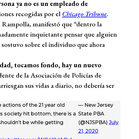
sona ya no es un empleado de
iones recogidas por el
Chicago Tribune
.
ph Rampolla, manifestó que “dentro la
adamente inquietante pensar que alguien
 sostuvo sobre el individuo que ahora
edad, tocamos fondo, hay un nuevo
idente de la Asociación de Policías de
rriesgan sus vidas a diario, no debería ser
actions of the 21 year old
— New Jersey
s society hit bottom, there is a
State PBA
t shouldn’t be while getting
(@NJSPBA)
July
21, 2020