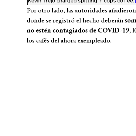
Kevin Trejo charged spitting in cops coffee.
Por otro lado, las autoridades añadiero
donde se registró el hecho deberán
som
no estén contagiados de COVID-19
, 
los cafés del ahora exempleado.