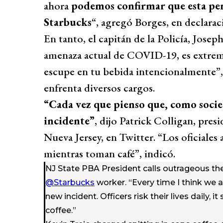
ahora
podemos confirmar que esta per
Starbucks
“, agregó Borges, en declarac
En tanto, el capitán de la Policía, Jose
amenaza actual de COVID-19, es extrem
escupe en tu bebida intencionalmente”,
enfrenta diversos cargos.
“Cada vez que pienso que, como soci
incidente”
, dijo Patrick Colligan, pres
Nueva Jersey, en Twitter. “Los oficiales a
mientras toman café”, indicó.
NJ State PBA President calls outrageous the 
@Starbucks
worker. “Every time I think we a
new incident. Officers risk their lives daily, i
coffee.”