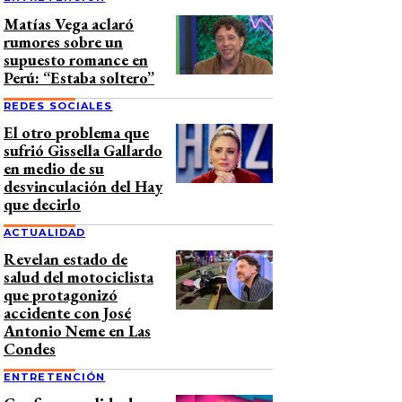
Matías Vega aclaró
rumores sobre un
supuesto romance en
Perú: “Estaba soltero”
REDES SOCIALES
El otro problema que
sufrió Gissella Gallardo
en medio de su
desvinculación del Hay
que decirlo
ACTUALIDAD
Revelan estado de
salud del motociclista
que protagonizó
accidente con José
Antonio Neme en Las
Condes
ENTRETENCIÓN