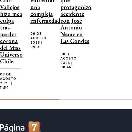
Cata
enfrentar
que
Vallejos
una
protagonizó
hizo mea
compleja
accidente
culpa
enfermedad
con José
tras
Antonio
perder
Neme en
08 DE
AGOSTO
corona
Las Condes
2026 |
del Miss
09:01
Universo
08 DE
AGOSTO
Chile
2026 |
08:46
08 DE
AGOSTO
2026 |
11:54