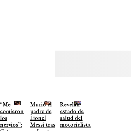
“Me
Murió el
Revelan
comieron
padre de
estado de
los
Lionel
salud del
nervios”:
Messi tras
motociclista