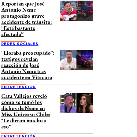
Reportan que José
Antonio Neme
protagonizó grave
accidente de tránsito:
“Está bastante
afectado”
REDES SOCIALES
“Lloraba preocupado”:
testigos revelan
reacción de José
Antonio Neme tras
accidente en Vitacura
ENTRETENCIÓN
Cata Vallejos reveló
cómo se tomó los
dichos de Neme en
Miss Universo Chile:
"Le dieron mucho a
eso"
ENTRETENCIÓN