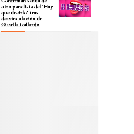
Confirman salida de
otro panelista del 'Hay
que decirlo' tras
desvinculación de
Gissella Gallardo