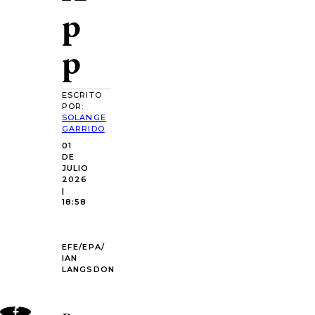
p
p
ESCRITO
POR:
SOLANGE
GARRIDO
01
DE
JULIO
2026
|
18:58
EFE/EPA/
IAN
LANGSDON