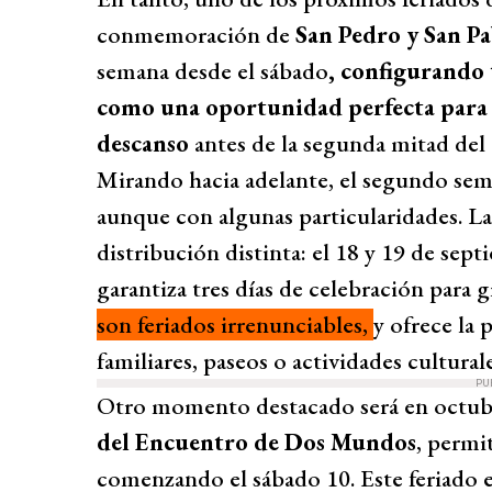
conmemoración de
San Pedro y San P
semana desde el sábado
, configurando 
como una oportunidad perfecta para
descanso
antes de la segunda mitad del 
Mirando hacia adelante, el segundo sem
aunque con algunas particularidades. L
distribución distinta: el 18 y 19 de sep
garantiza tres días de celebración para g
son feriados irrenunciables,
y ofrece la 
familiares, paseos o actividades culturale
PU
Otro momento destacado será en octubre
del Encuentro de Dos Mundos
, permi
comenzando el sábado 10. Este feriado es