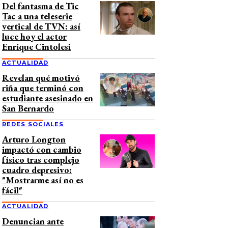
Del fantasma de Tic
Tac a una teleserie
vertical de TVN: así
luce hoy el actor
Enrique Cintolesi
ACTUALIDAD
Revelan qué motivó
riña que terminó con
estudiante asesinado en
San Bernardo
REDES SOCIALES
Arturo Longton
impactó con cambio
físico tras complejo
cuadro depresivo:
"Mostrarme así no es
fácil"
ACTUALIDAD
Denuncian ante