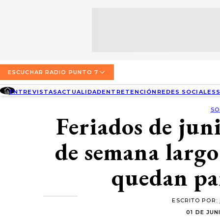
SECCIONES
ESCUCHA RADIO PUNTO 7
ENTREVISTAS
NOSOTROS
VALPARAÍSO
TARIFAS Y POLÍTICAS
QUIÉNES SOMOS
ACTUALIDAD
TARIFAS POLÍTICAS PÁGINA 7
ESCUCHAR RADIO PUNTO 7
CONCEPCIÓN
DIRECCIONES
ENTREVISTAS
ACTUALIDAD
ENTRETENCIÓN
REDES SOCIALES
ENTRETENCIÓN
TARIFAS POLÍTICAS RADIO PUNTO 7
LOS ÁNGELES
BUSCAR
SO
CONTACTO COMERCIAL
Feriados de jun
REDES SOCIALES
TARIFAS POLÍTICAS RADIO EL CARBÓN
TEMUCO
de semana largo 
SOCIEDAD
POLÍTICA DE PRIVACIDAD
VALDIVIA
quedan pa
OSORNO
PUERTO MONTT
ESCRITO POR:
01 DE JUN