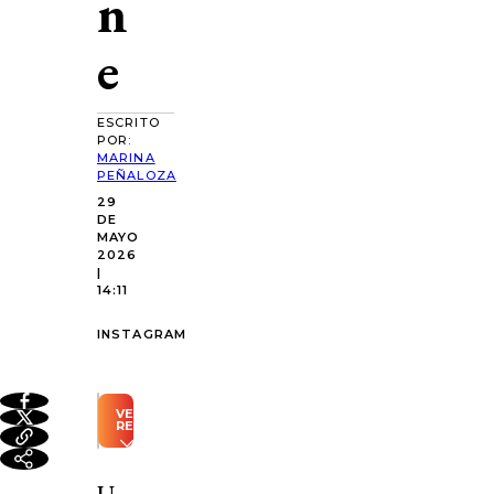
n
e
ESCRITO
POR:
MARINA
PEÑALOZA
29
DE
MAYO
2026
|
14:11
INSTAGRAM
VER
RESUMEN
Resumen
automático
U