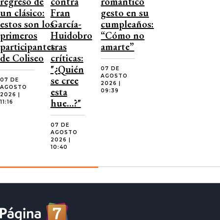
regreso de
contra
romántico
un clásico:
Fran
gesto en su
estos son los
García-
cumpleaños:
primeros
Huidobro
“Cómo no
participantes
tras
amarte”
de Coliseo
críticas:
"¿Quién
07 DE
AGOSTO
se cree
07 DE
2026 |
AGOSTO
esta
09:39
2026 |
hue…?"
11:16
07 DE
AGOSTO
2026 |
10:40