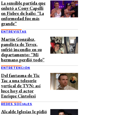
La sensible partida que
enlutó a Cony Capelli
en Fiebre de baile: “La
enfermedad fue más
grande”
ENTREVISTAS
Martín González,
panelista de Tevex,
sufrió incendio en su
departamento: “Mi
hermano perdió todo”
ENTRETENCIÓN
Del fantasma de Tic
Tac a una teleserie
vertical de TVN: así
luce hoy el actor
Enrique Cintolesi
REDES SOCIALES
Alcalde Iglesias le pidió