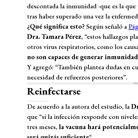
descontada la inmunidad -que es la que 
tras haber superado una vez la enfermed
¿Qué significa esto?
Según señaló a
Pág
Dra. Tamara Pérez
, “estos hallazgos 
otros virus respiratorios, como los caus
no son capaces de generar inmunidad 
Y agregó: “También plantea dudas en cua
necesidad de refuerzos posteriores”.
PU
Reinfectarse
De acuerdo a la autora del estudio, la
Dr
que “si la infección responde con nivel
tres meses,
la vacuna hará potencialm
será quizás suficiente
“.