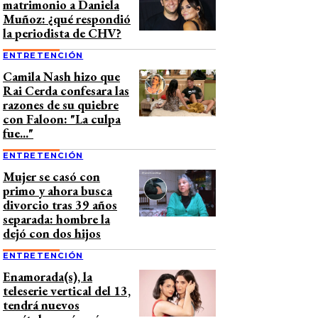
matrimonio a Daniela
Muñoz: ¿qué respondió
la periodista de CHV?
ENTRETENCIÓN
Camila Nash hizo que
Rai Cerda confesara las
razones de su quiebre
con Faloon: "La culpa
fue..."
ENTRETENCIÓN
Mujer se casó con
primo y ahora busca
divorcio tras 39 años
separada: hombre la
dejó con dos hijos
ENTRETENCIÓN
Enamorada(s), la
teleserie vertical del 13,
tendrá nuevos