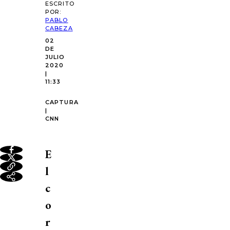
ESCRITO
POR:
PABLO
CABEZA
02
DE
JULIO
2020
|
11:33
CAPTURA
|
CNN
E
l
c
o
r