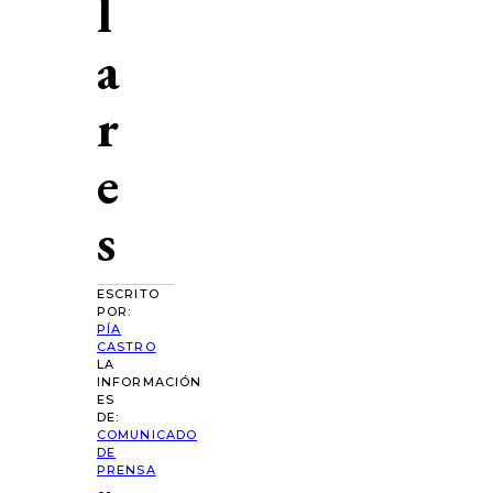
l
a
r
e
s
ESCRITO
POR:
PÍA
CASTRO
LA
INFORMACIÓN
ES
DE:
COMUNICADO
DE
PRENSA