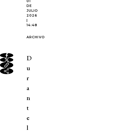
01
DE
JULIO
2026
|
14:48
ARCHIVO
D
u
r
a
n
t
e
l