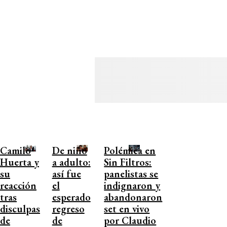
Camilo
De niño
Polémica en
Huerta y
a adulto:
Sin Filtros:
su
así fue
panelistas se
reacción
el
indignaron y
tras
esperado
abandonaron
disculpas
regreso
set en vivo
de
de
por Claudio