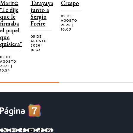
Marité:
Tatayaya
Crespo
"Le dije
junto a
que le
Sergio
05 DE
AGOSTO
firmaba
Freire
2026 |
el papel
10:03
que
05 DE
AGOSTO
quisiera"
2026 |
10:33
05 DE
AGOSTO
2026 |
10:54