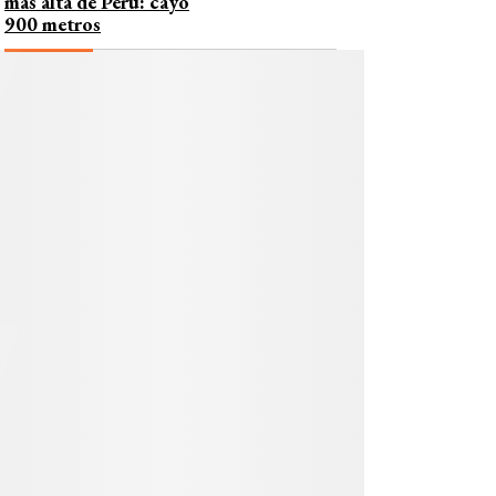
más alta de Perú: cayó
900 metros