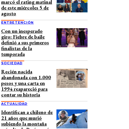
marcó el rating matinal
de este miércoles 5 de
agosto
ENTRETENCIÓN
Con un inesperado
giro: Fiebre de baile
definió a sus primeros
finalistas de la
temporada
SOCIEDAD
Recién nacida
abandonada con 1.000
pesos y una carta en
1994 reapareció para
contar su historia
ACTUALIDAD
Identifican a chileno de
21 años que murió
subiendo la montaña