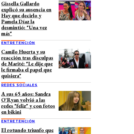
Gissella Gallardo
explicó su ausencia en
Hay que decirlo y
Pamela Díaz la
desmintió: "Una vez
más"
ENTRETENCIÓN
Camilo Huerta y su
reacción tras disculpas
de Marité: "Le dije que
le firmaba el papel que
quisiera"
REDES SOCIALES
A sus 65 años: Sandra
O'Ryan volvió a las
redes "feliz" y con fotos
en bikini
ENTRETENCIÓN
El rotundo triunfo que