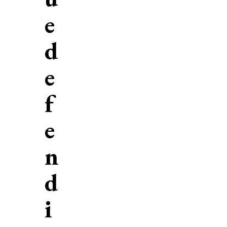
e
d
e
f
e
n
d
i