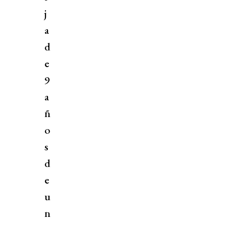
j
a
d
e
9
a
ñ
o
s
d
e
u
n