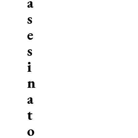
a
s
e
s
i
n
a
t
o