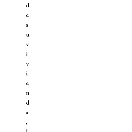
d
e
s
u
v
i
v
i
e
n
d
a
,
l