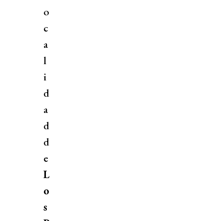
o
c
a
l
i
d
a
d
d
e
L
o
s