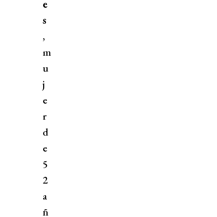
e
s
,
m
u
j
e
r
d
e
5
2
a
ñ