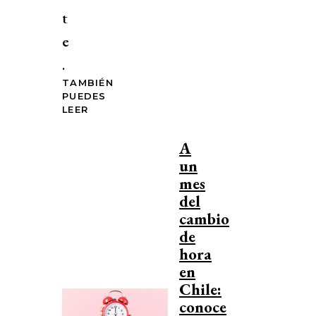
t
e
.
TAMBIÉN
PUEDES
LEER
A
un
mes
del
cambio
de
hora
en
Chile:
conoce