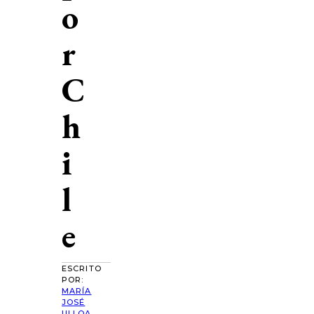
o
r
C
h
i
l
e
ESCRITO
POR:
MARÍA
JOSÉ
ULLOA