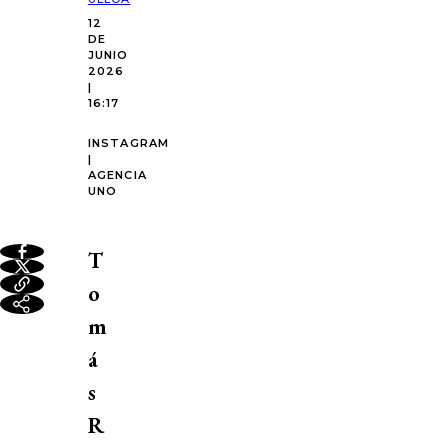
12
DE
JUNIO
2026
|
16:17
INSTAGRAM
|
AGENCIA
UNO
T
o
m
á
s
R