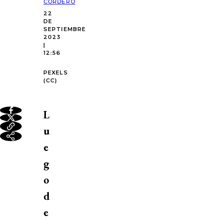
CORDERO
22
DE
SEPTIEMBRE
2023
|
12:56
PEXELS
(CC)
L
u
e
g
o
d
e