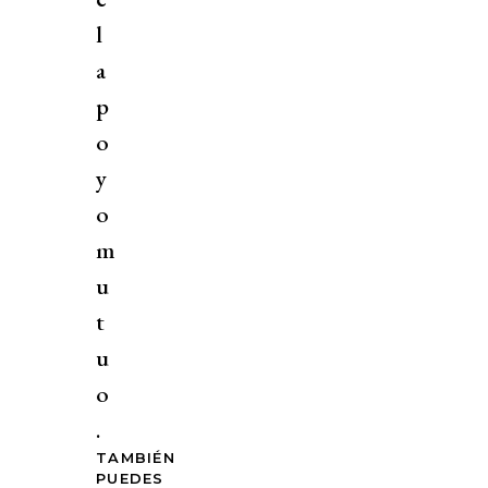
l
a
p
o
y
o
m
u
t
u
o
.
TAMBIÉN
PUEDES