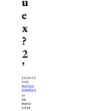
u
e
x
?
2
’
ESCRITO
POR:
MATÍAS
ROMERO
17
DE
MAYO
2026