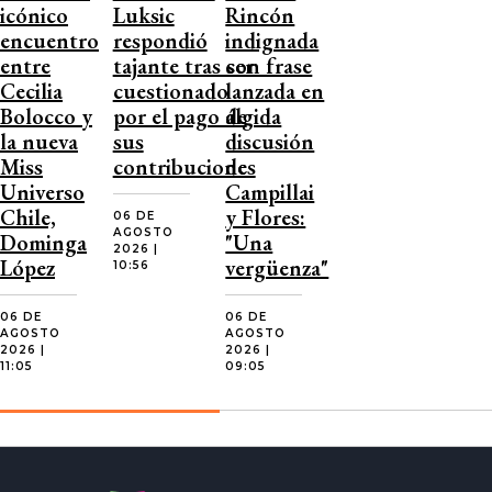
icónico
Luksic
Rincón
encuentro
respondió
indignada
entre
tajante tras ser
con frase
Cecilia
cuestionado
lanzada en
Bolocco y
por el pago de
álgida
la nueva
sus
discusión
Miss
contribuciones
de
Universo
Campillai
Chile,
y Flores:
06 DE
AGOSTO
Dominga
"Una
2026 |
López
vergüenza"
10:56
06 DE
06 DE
AGOSTO
AGOSTO
2026 |
2026 |
11:05
09:05