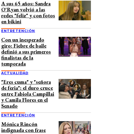
A sus 65 años: Sandra
O'Ryan volvió a las
redes "feliz" y con fotos
en bikini
ENTRETENCIÓN
Con un inesperado
giro: Fiebre de baile
definió a sus primeros
finalistas de la
temporada
ACTUALIDAD
"Eres cuma" y "señora
de feria": el duro cruce
entre Fabiola Campillai
y Camila Flores en el
Senado
ENTRETENCIÓN
Mónica Rincón
indignada con frase