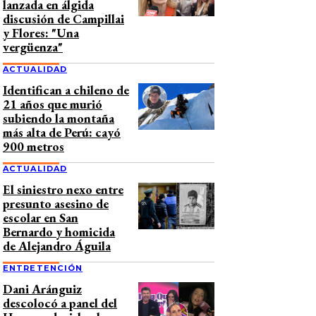
lanzada en álgida
discusión de Campillai
y Flores: "Una
vergüenza"
ACTUALIDAD
Identifican a chileno de
21 años que murió
subiendo la montaña
más alta de Perú: cayó
900 metros
ACTUALIDAD
El siniestro nexo entre
presunto asesino de
escolar en San
Bernardo y homicida
de Alejandro Águila
ENTRETENCIÓN
Dani Aránguiz
descolocó a panel del