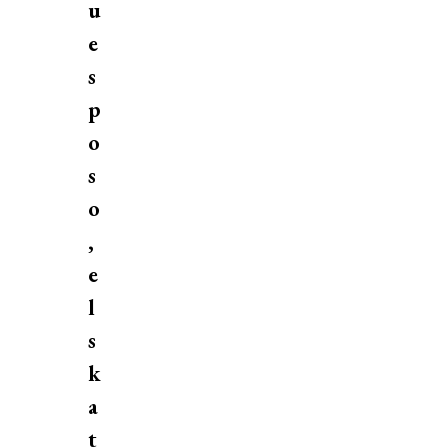
u
e
s
p
o
s
o
,
e
l
s
k
a
t