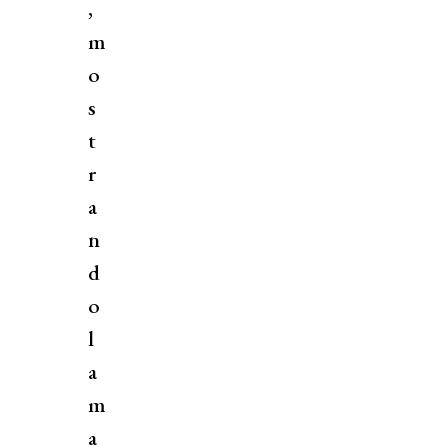
,
m
o
s
t
r
a
n
d
o
l
a
m
a