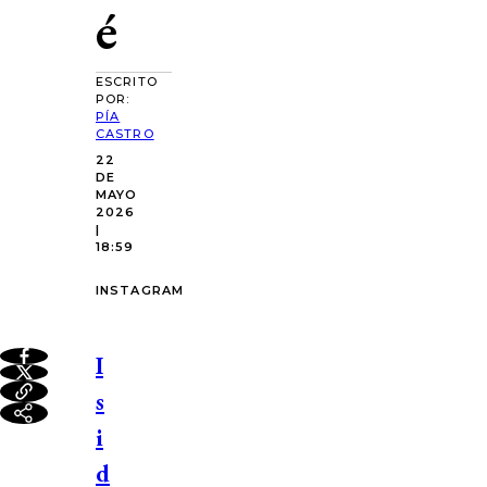
é
ESCRITO
POR:
PÍA
CASTRO
22
DE
MAYO
2026
|
18:59
INSTAGRAM
I
s
i
d