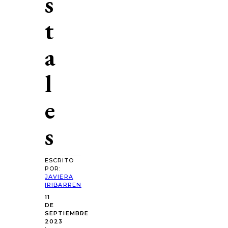
s
t
a
l
e
s
ESCRITO
POR:
JAVIERA
IRIBARREN
11
DE
SEPTIEMBRE
2023