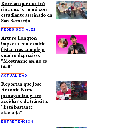
Revelan qué motivó
riña que terminó con
estudiante asesinado en
San Bernardo
REDES SOCIALES
Arturo Longton
impactó con cambio
físico tras complejo
cuadro depresivo:
"Mostrarme así no es
fácil"
ACTUALIDAD
Reportan que José
Antonio Neme
protagonizó grave
accidente de tránsito:
“Está bastante
afectado”
ENTRETENCIÓN