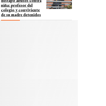
destapó abusos contra
niña: profesor del
colegio y conviviente
de su madre detenidos