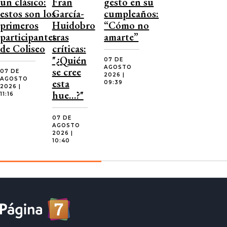
un clásico:
Fran
gesto en su
estos son los
García-
cumpleaños:
primeros
Huidobro
“Cómo no
participantes
tras
amarte”
de Coliseo
críticas:
"¿Quién
07 DE
AGOSTO
se cree
07 DE
2026 |
AGOSTO
esta
09:39
2026 |
hue…?"
11:16
07 DE
AGOSTO
2026 |
10:40