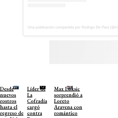
Una publicación compartida por Rodrigo De Paul (@ro
Desde
Líder de
Max Luksic
nuevos
La
sorprendió a
rostros
Cofradía
Loreto
hasta el
cargó
Aravena con
regreso de
contra
romántico