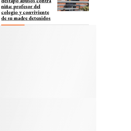
destapó abusos contra
niña: profesor del
colegio y conviviente
de su madre detenidos