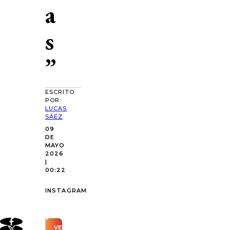
a
s
”
ESCRITO
POR:
LUCAS
SÁEZ
09
DE
MAYO
2026
|
00:22
INSTAGRAM
VER