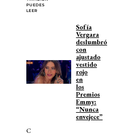
PUEDES
LEER
Sofía
Vergara
deslumbró
con
ajustado
vestido
rojo
en
los
Premios
Emmy:
“Nunca
envejece”
C