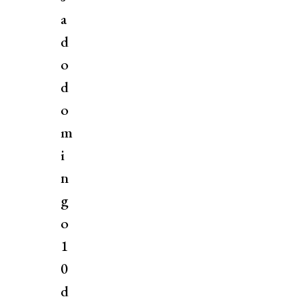
a
d
o
d
o
m
i
n
g
o
1
0
d