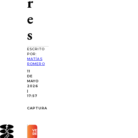
r
e
s
ESCRITO
POR:
MATÍAS
ROMERO
11
DE
MAYO
2026
|
17:57
CAPTURA
VER
RESUMEN