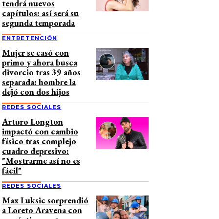
tendrá nuevos
capítulos: así será su
segunda temporada
ENTRETENCIÓN
Mujer se casó con
primo y ahora busca
divorcio tras 39 años
separada: hombre la
dejó con dos hijos
REDES SOCIALES
Arturo Longton
impactó con cambio
físico tras complejo
cuadro depresivo:
"Mostrarme así no es
fácil"
REDES SOCIALES
Max Luksic sorprendió
a Loreto Aravena con