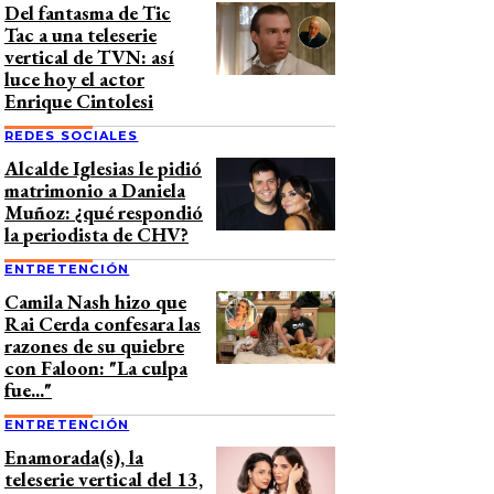
Del fantasma de Tic
Tac a una teleserie
vertical de TVN: así
luce hoy el actor
Enrique Cintolesi
REDES SOCIALES
Alcalde Iglesias le pidió
matrimonio a Daniela
Muñoz: ¿qué respondió
la periodista de CHV?
ENTRETENCIÓN
Camila Nash hizo que
Rai Cerda confesara las
razones de su quiebre
con Faloon: "La culpa
fue..."
ENTRETENCIÓN
Enamorada(s), la
teleserie vertical del 13,