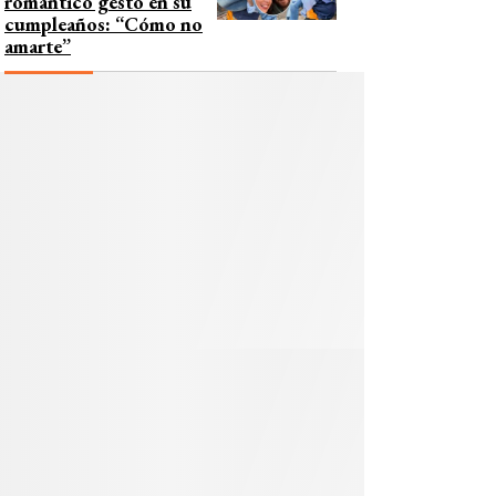
romántico gesto en su
cumpleaños: “Cómo no
amarte”