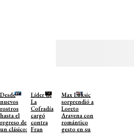
Desde
Líder de
Max Luksic
nuevos
La
sorprendió a
rostros
Cofradía
Loreto
hasta el
cargó
Aravena con
regreso de
contra
romántico
un clásico:
Fran
gesto en su