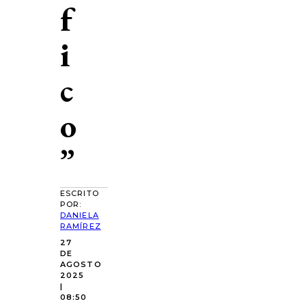
f
i
c
o
”
ESCRITO
POR:
DANIELA
RAMÍREZ
27
DE
AGOSTO
2025
|
08:50