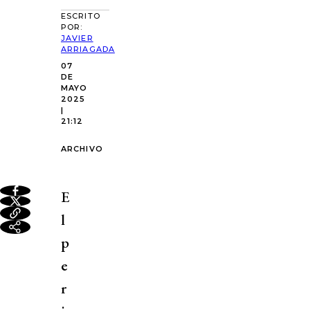
ESCRITO
POR:
JAVIER
ARRIAGADA
07
DE
MAYO
2025
|
21:12
ARCHIVO
E
l
p
e
r