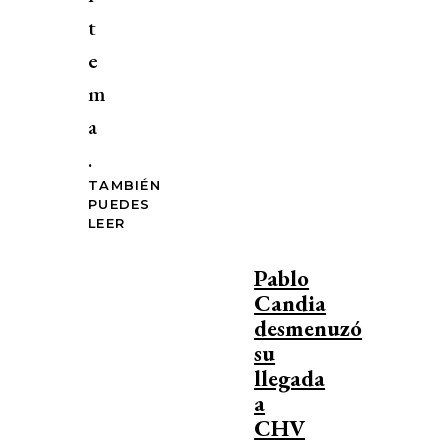
t
e
m
a
.
TAMBIÉN
PUEDES
LEER
Pablo
Candia
desmenuzó
su
llegada
a
CHV