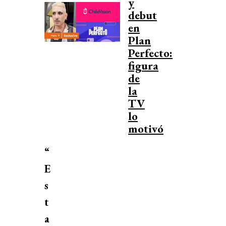
y
debut
en
Plan
Perfecto:
figura
de
la
TV
lo
motivó
“
E
s
t
a