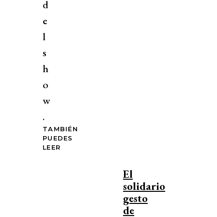
d
e
l
s
h
o
w
.
TAMBIÉN
PUEDES
LEER
El
solidario
gesto
de