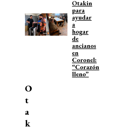
Otakin
para
ayudar
a
hogar
de
ancianos
en
Coronel:
“Corazón
lleno”
O
t
a
k