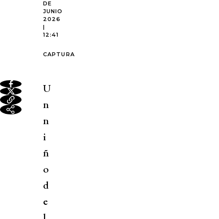
DE
JUNIO
2026
|
12:41
CAPTURA
U
n
n
i
ñ
o
d
e
l