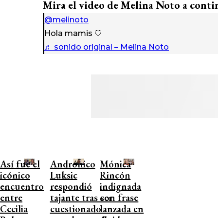
Mira el video de Melina Noto a conti
@melinoto
Hola mamis 🤍
♬ sonido original – Melina Noto
Así fue el
Andrónico
Mónica
icónico
Luksic
Rincón
encuentro
respondió
indignada
entre
tajante tras ser
con frase
Cecilia
cuestionado
lanzada en