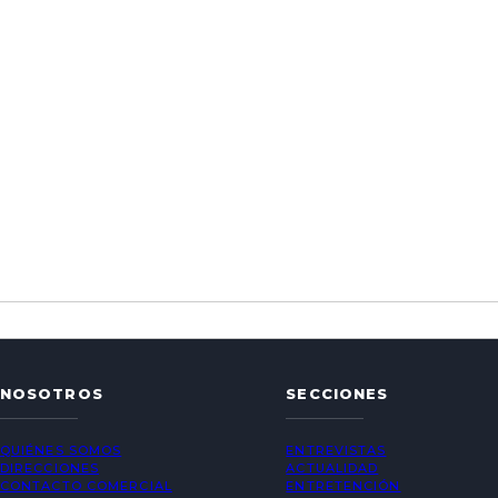
NOSOTROS
SECCIONES
QUIÉNES SOMOS
ENTREVISTAS
DIRECCIONES
ACTUALIDAD
CONTACTO COMERCIAL
ENTRETENCIÓN