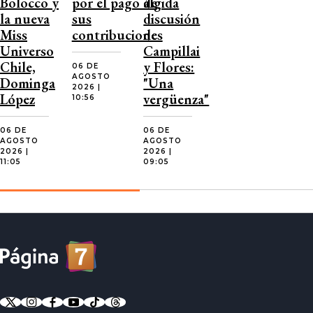
Bolocco y
por el pago de
álgida
la nueva
sus
discusión
Miss
contribuciones
de
Universo
Campillai
Chile,
y Flores:
06 DE
AGOSTO
Dominga
"Una
2026 |
López
vergüenza"
10:56
06 DE
06 DE
AGOSTO
AGOSTO
2026 |
2026 |
11:05
09:05