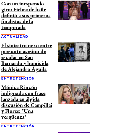
Con un inesperado
giro: Fiebre de baile
definió a sus primeros
finalistas de la
temporada
ACTUALIDAD
El siniestro nexo entre
presunto asesino de
escolar en San
Bernardo y homicida
de Alejandro Águila
ENTRETENCIÓN
Mónica Rincón
indignada con frase
lanzada en álgida
discusión de Campillai
y Flores: "Una
vergüenza"
ENTRETENCIÓN