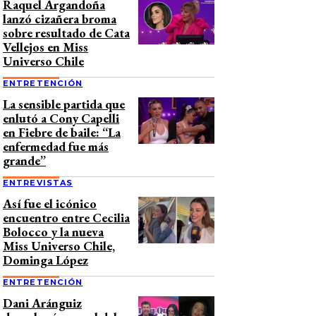
Raquel Argandoña
lanzó cizañera broma
sobre resultado de Cata
Vellejos en Miss
Universo Chile
ENTRETENCIÓN
La sensible partida que
enlutó a Cony Capelli
en Fiebre de baile: “La
enfermedad fue más
grande”
ENTREVISTAS
Así fue el icónico
encuentro entre Cecilia
Bolocco y la nueva
Miss Universo Chile,
Dominga López
ENTRETENCIÓN
Dani Aránguiz