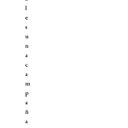
l
e
s
u
n
a
c
a
m
p
a
ñ
a