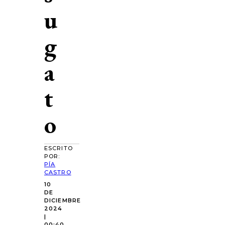
u
g
a
t
o
ESCRITO
POR:
PÍA
CASTRO
10
DE
DICIEMBRE
2024
|
00:40