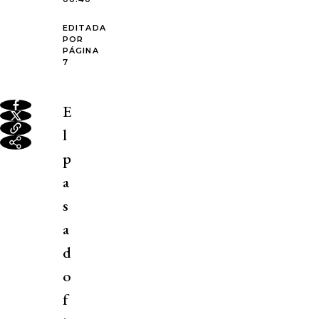
EDITADA
POR
PÁGINA
7
E
l
p
a
s
a
d
o
f