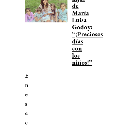
de
María
Luisa
Godoy:
“¡Preciosos
días
con
los
niños!”
E
n
e
s
e
c