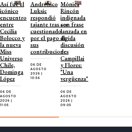
Así fue el
Andrónico
Mónica
icónico
Luksic
Rincón
encuentro
respondió
indignada
entre
tajante tras ser
con frase
Cecilia
cuestionado
lanzada en
Bolocco y
por el pago de
álgida
la nueva
sus
discusión
Miss
contribuciones
de
Universo
Campillai
Chile,
y Flores:
06 DE
AGOSTO
Dominga
"Una
2026 |
López
vergüenza"
10:56
06 DE
06 DE
AGOSTO
AGOSTO
2026 |
2026 |
11:05
09:05