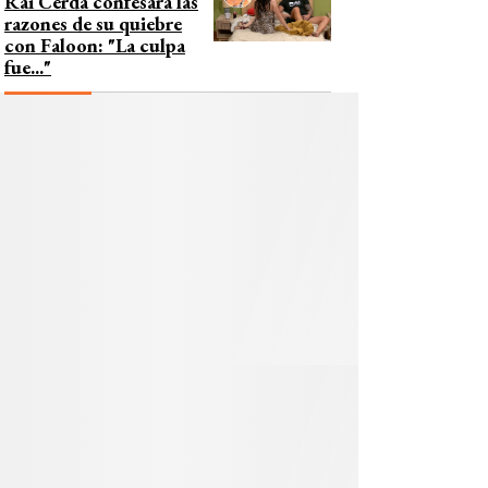
Rai Cerda confesara las
razones de su quiebre
con Faloon: "La culpa
fue..."