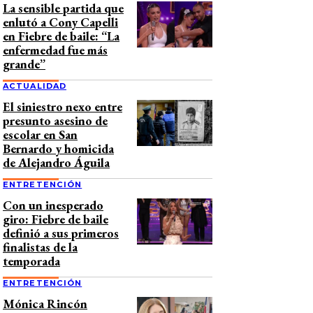
La sensible partida que
enlutó a Cony Capelli
en Fiebre de baile: “La
enfermedad fue más
grande”
ACTUALIDAD
El siniestro nexo entre
presunto asesino de
escolar en San
Bernardo y homicida
de Alejandro Águila
ENTRETENCIÓN
Con un inesperado
giro: Fiebre de baile
definió a sus primeros
finalistas de la
temporada
ENTRETENCIÓN
Mónica Rincón