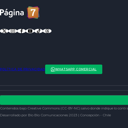
POLÍTICA DE PRIVACIDAD
WHATSAPP COMERCIAL
ENTREVISTAS
ACTUALIDAD
POLÍTICA DE PRIVACIDAD
ENTRETENCIÓN
REDES SOCIALES
Contenidos bajo Creative Commons (CC-BY-NC) salvo donde indique lo contra
SOCIEDAD
Desarrollado por Bío Bío Comunicaciones 2023 | Concepción - Chile