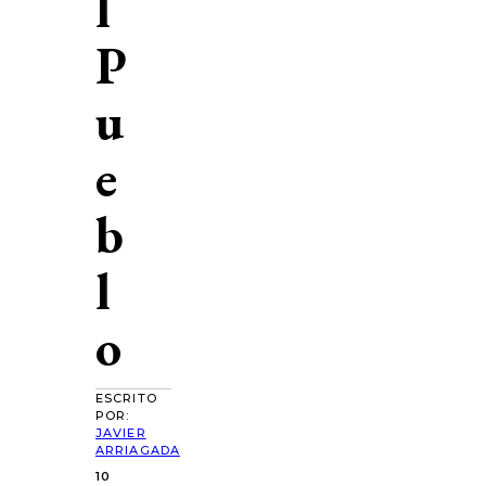
l
P
u
e
b
l
o
ESCRITO
POR:
JAVIER
ARRIAGADA
10