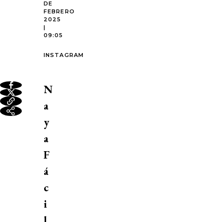
DE
FEBRERO
2025
|
09:05
INSTAGRAM
N
a
y
a
F
á
c
i
l