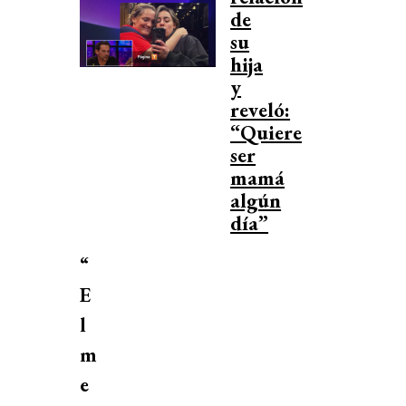
de
su
hija
y
reveló:
“Quiere
ser
mamá
algún
día”
“
E
l
m
e