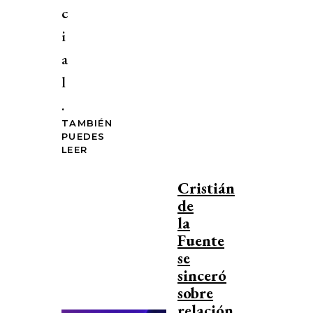
c
i
a
l
.
TAMBIÉN
PUEDES
LEER
Cristián
de
la
Fuente
se
sinceró
sobre
relación