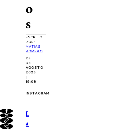
o
s
ESCRITO
POR:
MATÍAS
ROMERO
25
DE
AGOSTO
2025
|
19:08
INSTAGRAM
L
a