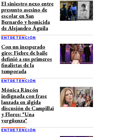
El siniestro nexo entre
presunto asesino de
escolar en San
Bernardo y homicida
de Alejandro Águila
ENTRETENCIÓN
Con un inesperado
giro: Fiebre de baile
definió a sus primeros
finalistas de la
temporada
ENTRETENCIÓN
Mónica Rincón
indignada con frase
lanzada en álgida
discusión de Campillai
y Flores: "Una
vergüenza"
ENTRETENCIÓN