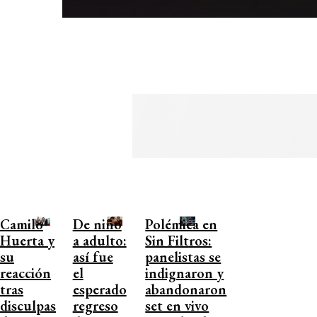
Camilo
De niño
Polémica en
Huerta y
a adulto:
Sin Filtros:
su
así fue
panelistas se
reacción
el
indignaron y
tras
esperado
abandonaron
disculpas
regreso
set en vivo