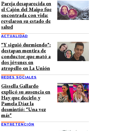
Pareja desaparecida en
el Cajón del Maipo fue
encontrada con vida:
revelaron su estado de
salud
ACTUALIDAD
"Y siguió durmiendo":
destapan mentira de
conductor que mató a
dos jóvenes en
atropello en La Unión
REDES SOCIALES
Gissella Gallardo
explicó su ausencia en
Hay que decirlo y
Pamela Díaz la
desmintió: "Una vez
más"
ENTRETENCIÓN