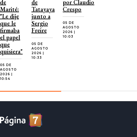
de
de
por Claudio
Marité:
Tatayaya
Crespo
"Le dije
junto a
que le
Sergio
05 DE
AGOSTO
firmaba
Freire
2026 |
el papel
10:03
que
05 DE
AGOSTO
quisiera"
2026 |
10:33
05 DE
AGOSTO
2026 |
10:54