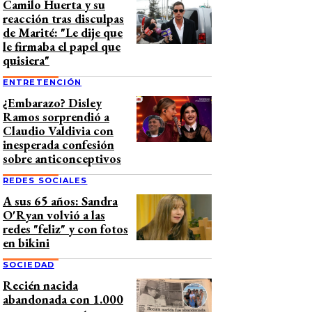
Camilo Huerta y su
reacción tras disculpas
de Marité: "Le dije que
le firmaba el papel que
quisiera"
ENTRETENCIÓN
¿Embarazo? Disley
Ramos sorprendió a
Claudio Valdivia con
inesperada confesión
sobre anticonceptivos
REDES SOCIALES
A sus 65 años: Sandra
O'Ryan volvió a las
redes "feliz" y con fotos
en bikini
SOCIEDAD
Recién nacida
abandonada con 1.000