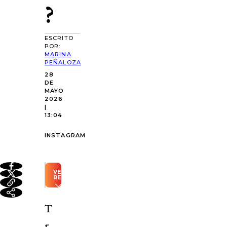
?
ESCRITO
POR:
MARINA
PEÑALOZA
28
DE
MAYO
2026
|
13:04
INSTAGRAM
VER
RESUMEN
Resumen
automático
T
generado
con
r