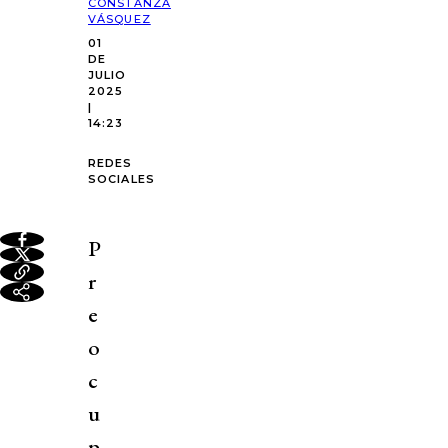
CONSTANZA
VÁSQUEZ
01
DE
JULIO
2025
|
14:23
REDES
SOCIALES
P
r
e
o
c
u
p