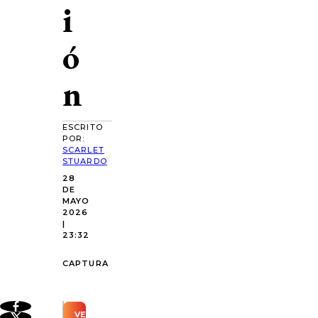
i
ó
n
ESCRITO
POR:
SCARLET
STUARDO
28
DE
MAYO
2026
|
23:32
CAPTURA
VER